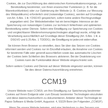
Cookies, die zur Durchführung des elektronischen Kommunikationsvorgangs, zur
Bereitstellung bestimmter, von Ihnen erwünschter Funktionen (z. B. für die
Warenkorbfunktion) oder zur Optimierung der Website (z. B. Cookies zur Messung
des Webpublikums) erforderlich sind (notwendige Cookies), werden auf Grundlage
von Art. 6 Abs. 1 lit. f DSGVO gespeichert, sofern keine andere Rechtsgrundlage
angegeben wird. Der Websitebetreiber hat ein berechtigtes Interesse an der
Speicherung von notwendigen Cookies zur technisch fehlerfreien und optimierten
Bereitstellung seiner Dienste. Sofern eine Einwilligung zur Speicherung von Cookies
und vergleichbaren Wiedererkennungstechnologien abgefragt wurde, erfolgt die
Verarbeitung ausschließlich auf Grundlage dieser Einwilligung (Art. 6 Abs. 1 lit. a
DSGVO und § 25 Abs. 1 TDDDG); die Einwilligung ist jederzeit widerrufbar.
Sie können Ihren Browser so einstellen, dass Sie über das Setzen von Cookies
informiert werden und Cookies nur im Einzelfall erlauben, die Annahme von Cookies
für bestimmte Fälle oder generell ausschließen sowie das automatische Löschen
der Cookies beim Schließen des Browsers aktivieren. Bei der Deaktivierung von
Cookies kann die Funktionalität dieser Website eingeschränkt sein.
Sofern weitere Cookies und Dienste auf dieser Website eingesetzt werden, können
Sie dies dieser Datenschutzerklärung entnehmen.
CCM19
Unsere Website nutzt CCM19, um Ihre Einwilligung zur Speicherung bestimmter
Cookies auf Ihrem Endgerät oder zum Einsatz bestimmter Technologien einzuholen
und diese datenschutzkonform zu dokumentieren. Anbieter dieser Technologie ist
Papoo Software & Media GmbH, Auguststr. 4, 53229 Bonn (im Folgenden „CCM19“).
Wenn Sie unsere Website betreten, wird eine Verbindung zu den Servern von