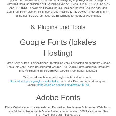
Verarbeitung ausschließlich auf Grundlage von Art. 6 Abs. 1 lit. a DSGVO und § 25
Abs. 1 TDDDG, soweit die Einwilligung die Speicherung von Cookies oder den
Zugriff auf Informationen im Endgerät des Nutzers (z. B. Device-Fingerprinting) im
Sinne des TDDDG umfasst. Die Einwilligung ist jederzeit widerrufbar.
6. Plugins und Tools
Google Fonts (lokales
Hosting)
Diese Seite nutzt zur einheitlichen Darstellung von Schriftarten so genannte Google
Fonts, die von Google bereitgestellt werden. Die Google Fonts sind lokal installiert.
Eine Verbindung zu Servern von Google findet dabei nicht statt.
Weitere Informationen zu Google Fonts finden Sie unter
https://developers.google.com/fonts/faq
und in der Datenschutzerklärung von
Google:
https://policies.google.com/privacy?hl=de
.
Adobe Fonts
Diese Website nutzt zur einheitlichen Darstellung bestimmter Schriftarten Web Fonts
von Adobe. Anbieter ist die Adobe Systems Incorporated, 345 Park Avenue, San
Jose, CA 95110-2704, USA (Adobe).