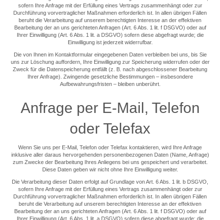
sofern Ihre Anfrage mit der Erfüllung eines Vertrags zusammenhängt oder zur
Durchführung vorvertraglicher Maßnahmen erforderlich ist. In allen übrigen Fällen
beruht die Verarbeitung auf unserem berechtigten Interesse an der effektiven
Bearbeitung der an uns gerichteten Anfragen (Art. 6 Abs. 1 lit. f DSGVO) oder auf
Ihrer Einwilligung (Art. 6 Abs. 1 lit. a DSGVO) sofern diese abgefragt wurde; die
Einwilligung ist jederzeit widerrufbar.
Die von Ihnen im Kontaktformular eingegebenen Daten verbleiben bei uns, bis Sie
uns zur Löschung auffordern, Ihre Einwilligung zur Speicherung widerrufen oder der
Zweck für die Datenspeicherung entfällt (z. B. nach abgeschlossener Bearbeitung
Ihrer Anfrage). Zwingende gesetzliche Bestimmungen – insbesondere
Aufbewahrungsfristen – bleiben unberührt.
Anfrage per E-Mail, Telefon
oder Telefax
Wenn Sie uns per E-Mail, Telefon oder Telefax kontaktieren, wird Ihre Anfrage
inklusive aller daraus hervorgehenden personenbezogenen Daten (Name, Anfrage)
zum Zwecke der Bearbeitung Ihres Anliegens bei uns gespeichert und verarbeitet.
Diese Daten geben wir nicht ohne Ihre Einwilligung weiter.
Die Verarbeitung dieser Daten erfolgt auf Grundlage von Art. 6 Abs. 1 lit. b DSGVO,
sofern Ihre Anfrage mit der Erfüllung eines Vertrags zusammenhängt oder zur
Durchführung vorvertraglicher Maßnahmen erforderlich ist. In allen übrigen Fällen
beruht die Verarbeitung auf unserem berechtigten Interesse an der effektiven
Bearbeitung der an uns gerichteten Anfragen (Art. 6 Abs. 1 lit. f DSGVO) oder auf
Ihrer Einwilligung (Art. 6 Abs. 1 lit. a DSGVO) sofern diese abgefragt wurde; die