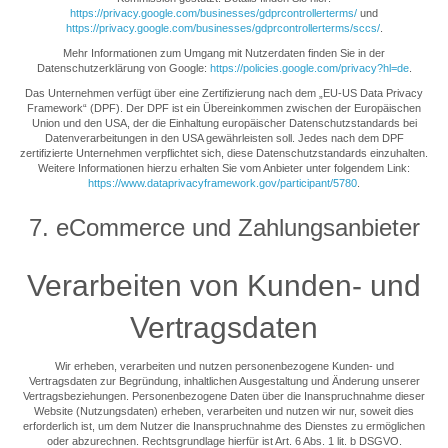
https://privacy.google.com/businesses/gdprcontrollerterms/
und
https://privacy.google.com/businesses/gdprcontrollerterms/sccs/
.
Mehr Informationen zum Umgang mit Nutzerdaten finden Sie in der
Datenschutzerklärung von Google:
https://policies.google.com/privacy?hl=de
.
Das Unternehmen verfügt über eine Zertifizierung nach dem „EU-US Data Privacy
Framework“ (DPF). Der DPF ist ein Übereinkommen zwischen der Europäischen
Union und den USA, der die Einhaltung europäischer Datenschutzstandards bei
Datenverarbeitungen in den USA gewährleisten soll. Jedes nach dem DPF
zertifizierte Unternehmen verpflichtet sich, diese Datenschutzstandards einzuhalten.
Weitere Informationen hierzu erhalten Sie vom Anbieter unter folgendem Link:
https://www.dataprivacyframework.gov/participant/5780
.
7. eCommerce und Zahlungs­anbieter
Verarbeiten von Kunden- und
Vertragsdaten
Wir erheben, verarbeiten und nutzen personenbezogene Kunden- und
Vertragsdaten zur Begründung, inhaltlichen Ausgestaltung und Änderung unserer
Vertragsbeziehungen. Personenbezogene Daten über die Inanspruchnahme dieser
Website (Nutzungsdaten) erheben, verarbeiten und nutzen wir nur, soweit dies
erforderlich ist, um dem Nutzer die Inanspruchnahme des Dienstes zu ermöglichen
oder abzurechnen. Rechtsgrundlage hierfür ist Art. 6 Abs. 1 lit. b DSGVO.