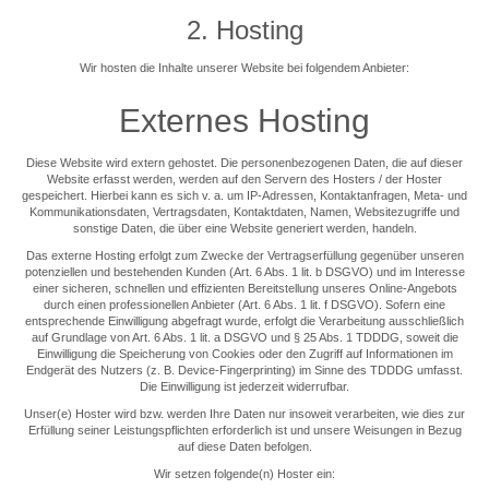
2. Hosting
Wir hosten die Inhalte unserer Website bei folgendem Anbieter:
Externes Hosting
Diese Website wird extern gehostet. Die personenbezogenen Daten, die auf dieser
Website erfasst werden, werden auf den Servern des Hosters / der Hoster
gespeichert. Hierbei kann es sich v. a. um IP-Adressen, Kontaktanfragen, Meta- und
Kommunikationsdaten, Vertragsdaten, Kontaktdaten, Namen, Websitezugriffe und
sonstige Daten, die über eine Website generiert werden, handeln.
Das externe Hosting erfolgt zum Zwecke der Vertragserfüllung gegenüber unseren
potenziellen und bestehenden Kunden (Art. 6 Abs. 1 lit. b DSGVO) und im Interesse
einer sicheren, schnellen und effizienten Bereitstellung unseres Online-Angebots
durch einen professionellen Anbieter (Art. 6 Abs. 1 lit. f DSGVO). Sofern eine
entsprechende Einwilligung abgefragt wurde, erfolgt die Verarbeitung ausschließlich
auf Grundlage von Art. 6 Abs. 1 lit. a DSGVO und § 25 Abs. 1 TDDDG, soweit die
Einwilligung die Speicherung von Cookies oder den Zugriff auf Informationen im
Endgerät des Nutzers (z. B. Device-Fingerprinting) im Sinne des TDDDG umfasst.
Die Einwilligung ist jederzeit widerrufbar.
Unser(e) Hoster wird bzw. werden Ihre Daten nur insoweit verarbeiten, wie dies zur
Erfüllung seiner Leistungspflichten erforderlich ist und unsere Weisungen in Bezug
auf diese Daten befolgen.
Wir setzen folgende(n) Hoster ein: