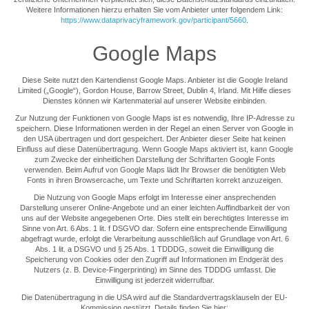
Weitere Informationen hierzu erhalten Sie vom Anbieter unter folgendem Link:
https://www.dataprivacyframework.gov/participant/5660
.
Google Maps
Diese Seite nutzt den Kartendienst Google Maps. Anbieter ist die Google Ireland
Limited („Google“), Gordon House, Barrow Street, Dublin 4, Irland. Mit Hilfe dieses
Dienstes können wir Kartenmaterial auf unserer Website einbinden.
Zur Nutzung der Funktionen von Google Maps ist es notwendig, Ihre IP-Adresse zu
speichern. Diese Informationen werden in der Regel an einen Server von Google in
den USA übertragen und dort gespeichert. Der Anbieter dieser Seite hat keinen
Einfluss auf diese Datenübertragung. Wenn Google Maps aktiviert ist, kann Google
zum Zwecke der einheitlichen Darstellung der Schriftarten Google Fonts
verwenden. Beim Aufruf von Google Maps lädt Ihr Browser die benötigten Web
Fonts in ihren Browsercache, um Texte und Schriftarten korrekt anzuzeigen.
Die Nutzung von Google Maps erfolgt im Interesse einer ansprechenden
Darstellung unserer Online-Angebote und an einer leichten Auffindbarkeit der von
uns auf der Website angegebenen Orte. Dies stellt ein berechtigtes Interesse im
Sinne von Art. 6 Abs. 1 lit. f DSGVO dar. Sofern eine entsprechende Einwilligung
abgefragt wurde, erfolgt die Verarbeitung ausschließlich auf Grundlage von Art. 6
Abs. 1 lit. a DSGVO und § 25 Abs. 1 TDDDG, soweit die Einwilligung die
Speicherung von Cookies oder den Zugriff auf Informationen im Endgerät des
Nutzers (z. B. Device-Fingerprinting) im Sinne des TDDDG umfasst. Die
Einwilligung ist jederzeit widerrufbar.
Die Datenübertragung in die USA wird auf die Standardvertragsklauseln der EU-
Kommission gestützt. Details finden Sie hier: