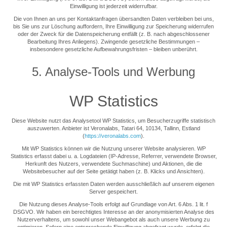
Einwilligung ist jederzeit widerrufbar.
Die von Ihnen an uns per Kontaktanfragen übersandten Daten verbleiben bei uns,
bis Sie uns zur Löschung auffordern, Ihre Einwilligung zur Speicherung widerrufen
oder der Zweck für die Datenspeicherung entfällt (z. B. nach abgeschlossener
Bearbeitung Ihres Anliegens). Zwingende gesetzliche Bestimmungen –
insbesondere gesetzliche Aufbewahrungsfristen – bleiben unberührt.
5. Analyse-Tools und Werbung
WP Statistics
Diese Website nutzt das Analysetool WP Statistics, um Besucherzugriffe statistisch
auszuwerten. Anbieter ist Veronalabs, Tatari 64, 10134, Tallinn, Estland
(
https://veronalabs.com
).
Mit WP Statistics können wir die Nutzung unserer Website analysieren. WP
Statistics erfasst dabei u. a. Logdateien (IP-Adresse, Referrer, verwendete Browser,
Herkunft des Nutzers, verwendete Suchmaschine) und Aktionen, die die
Websitebesucher auf der Seite getätigt haben (z. B. Klicks und Ansichten).
Die mit WP Statistics erfassten Daten werden ausschließlich auf unserem eigenen
Server gespeichert.
Die Nutzung dieses Analyse-Tools erfolgt auf Grundlage von Art. 6 Abs. 1 lit. f
DSGVO. Wir haben ein berechtigtes Interesse an der anonymisierten Analyse des
Nutzerverhaltens, um sowohl unser Webangebot als auch unsere Werbung zu
optimieren. Sofern eine entsprechende Einwilligung abgefragt wurde, erfolgt die