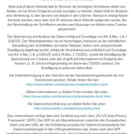
Beim Aufruf dieser Website lädt Ihr Browser die benötigten Schriftarten direkt von
Adobe, um sie Ihrem Endgerät korrekt anzeigen zu können. Dabei stellt Ihr Browser
eine Verbindung zu den Servern von Adobe in den USA her. Hierdurch erlangt Adobe
Kenntnis darüber, dass über Ihre IP-Adresse diese Website aufgerufen wurde. Bei
der Bereitstellung der Schriftarten werden nach Aussage von Adobe keine Cookies
gespeichert.
Die Speicherung und Analyse der Daten erfolgt auf Grundlage von Art. 6 Abs. 1 lit. f
DSGVO. Der Websitebetreiber hat ein berechtigtes Interesse an der einheitlichen
Darstellung des Schriftbildes auf seiner Website. Sofern eine entsprechende
Einwilligung abgefragt wurde, erfolgt die Verarbeitung ausschließlich auf Grundlage
von Art. 6 Abs. 1 lit. a DSGVO und § 25 Abs. 1 TDDDG, soweit die Einwilligung die
Speicherung von Cookies oder den Zugriff auf Informationen im Endgerät des
Nutzers (z. B. Device-Fingerprinting) im Sinne des TDDDG umfasst. Die
Einwilligung ist jederzeit widerrufbar.
Die Datenübertragung in die USA wird auf die Standardvertragsklauseln der EU-
Kommission gestützt. Details finden Sie hier:
https://www.adobe.com/de/privacy/eudatatransfers.html
.
Nähere Informationen zu Adobe Fonts erhalten Sie unter:
https://www.adobe.com/de/privacy/policies/adobe-fonts.html
.
Die Datenschutzerklärung von Adobe finden Sie unter:
https://www.adobe.com/de/privacy/policy.html
Das Unternehmen verfügt über eine Zertifizierung nach dem „EU-US Data Privacy
Framework“ (DPF). Der DPF ist ein Übereinkommen zwischen der Europäischen
Union und den USA, der die Einhaltung europäischer Datenschutzstandards bei
Datenverarbeitungen in den USA gewährleisten soll. Jedes nach dem DPF
zertifizierte Unternehmen verpflichtet sich, diese Datenschutzstandards einzuhalten.