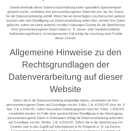
Soweit innerhalb dieser Datenschutzerklärung keine speziellere Speicherdauer
genannt wurde, verbleiben Ihre personenbezogenen Daten bei uns, bis der Zweck
für die Datenverarbeitung entfällt. Wenn Sie ein berechtigtes Löschersuchen geltend
machen oder eine Einwilligung zur Datenverarbeitung widerrufen, werden Ihre Daten
gelöscht, sofern wir keine anderen rechtlich zulässigen Gründe für die Speicherung
Ihrer personenbezogenen Daten haben (z. B. steuer- oder handelsrechtliche
Aufbewahrungsfristen); im letztgenannten Fall erfolgt die Löschung nach Fortfall
dieser Gründe.
Allgemeine Hinweise zu den
Rechtsgrundlagen der
Datenverarbeitung auf dieser
Website
Sofern Sie in die Datenverarbeitung eingewilligt haben, verarbeiten wir Ihre
personenbezogenen Daten auf Grundlage von Art. 6 Abs. 1 lit. a DSGVO bzw. Art. 9
Abs. 2 lit. a DSGVO, sofern besondere Datenkategorien nach Art. 9 Abs. 1 DSGVO
verarbeitet werden. Im Falle einer ausdrücklichen Einwilligung in die Übertragung
personenbezogener Daten in Drittstaaten erfolgt die Datenverarbeitung außerdem
auf Grundlage von Art. 49 Abs. 1 lit. a DSGVO. Sofern Sie in die Speicherung von
Cookies oder in den Zugriff auf Informationen in Ihr Endgerät (z. B. via Device-
Fingerprinting) eingewilligt haben, erfolgt die Datenverarbeitung zusätzlich auf