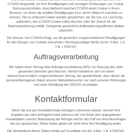
CCM19 hergestellt, um Ihre Einwilligungen und sonstigen Erklärungen zur Cookie-
Nutzung einzuholen. Anschließend speichert CCM19 einen Cookie in Ihrem
Browser, um Ihnen die erteilten Einwilligungen bzw. deren Widerruf zuordnen zu
können. Die so erfassten Daten werden gespeichert, bis Sie uns zur Löschung
auffordern, den CCM19-Cookie selbst löschen oder der Zweck für die
Datenspeicherung entfällt. Zwingende gesetzliche Aufbewahrungspflichten bleiben
unberührt.
Der Einsatz von CCM19 erfolgt, um die gesetzlich vorgeschriebenen Einwilligungen
für den Einsatz von Cookies einzuholen. Rechtsgrundlage hierfür ist Art. 6 Abs. 1 S.
1 lit. c DSGVO.
Auftragsverarbeitung
Wir haben einen Vertrag über Auftragsverarbeitung (AVV) zur Nutzung des oben
genannten Dienstes geschlossen. Hierbei handelt es sich um einen
datenschutzrechtlich vorgeschriebenen Vertrag, der gewährleistet, dass dieser die
personenbezogenen Daten unserer Websitebesucher nur nach unseren Weisungen
und unter Einhaltung der DSGVO verarbeitet.
Kontaktformular
Wenn Sie uns per Kontaktformular Anfragen zukommen lassen, werden Ihre
Angaben aus dem Anfrageformular inklusive der von Ihnen dort angegebenen
Kontaktdaten zwecks Bearbeitung der Anfrage und für den Fall von Anschlussfragen
bei uns gespeichert. Diese Daten geben wir nicht ohne Ihre Einwilligung weiter.
Die Verarbeitung dieser Daten erfolgt auf Grundlage von Art. 6 Abs. 1 lit. b DSGVO,