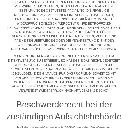
GEGEN DIE VERARBEITUNG IHRER PERSONENBEZOGENEN DATEN
WIDERSPRUCH EINZULEGEN; DIES GILT AUCH FÜR EIN AUF DIESE
BESTIMMUNGEN GESTÜTZTES PROFILING. DIE JEWEILIGE
RECHTSGRUNDLAGE, AUF DENEN EINE VERARBEITUNG BERUHT,
ENTNEHMEN SIE DIESER DATENSCHUTZERKLÄRUNG. WENN SIE
WIDERSPRUCH EINLEGEN, WERDEN WIR IHRE BETROFFENEN
PERSONENBEZOGENEN DATEN NICHT MEHR VERARBEITEN, ES SEI DENN,
WIR KÖNNEN ZWINGENDE SCHUTZWÜRDIGE GRÜNDE FÜR DIE
VERARBEITUNG NACHWEISEN, DIE IHRE INTERESSEN, RECHTE UND
FREIHEITEN ÜBERWIEGEN ODER DIE VERARBEITUNG DIENT DER
GELTENDMACHUNG, AUSÜBUNG ODER VERTEIDIGUNG VON
RECHTSANSPRÜCHEN (WIDERSPRUCH NACH ART. 21 ABS. 1 DSGVO).
WERDEN IHRE PERSONENBEZOGENEN DATEN VERARBEITET, UM
DIREKTWERBUNG ZU BETREIBEN, SO HABEN SIE DAS RECHT, JEDERZEIT
WIDERSPRUCH GEGEN DIE VERARBEITUNG SIE BETREFFENDER
PERSONENBEZOGENER DATEN ZUM ZWECKE DERARTIGER WERBUNG
EINZULEGEN; DIES GILT AUCH FÜR DAS PROFILING, SOWEIT ES MIT
SOLCHER DIREKTWERBUNG IN VERBINDUNG STEHT. WENN SIE
WIDERSPRECHEN, WERDEN IHRE PERSONENBEZOGENEN DATEN
ANSCHLIESSEND NICHT MEHR ZUM ZWECKE DER DIREKTWERBUNG
VERWENDET (WIDERSPRUCH NACH ART. 21 ABS. 2 DSGVO).
Beschwerde­recht bei der
zuständigen Aufsichts­behörde
Im Falle von Verstößen gegen die DSGVO steht den Betroffenen ein