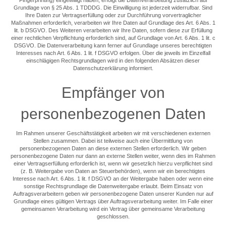
Grundlage von § 25 Abs. 1 TDDDG. Die Einwilligung ist jederzeit widerrufbar. Sind
Ihre Daten zur Vertragserfüllung oder zur Durchführung vorvertraglicher
Maßnahmen erforderlich, verarbeiten wir Ihre Daten auf Grundlage des Art. 6 Abs. 1
lit. b DSGVO. Des Weiteren verarbeiten wir Ihre Daten, sofern diese zur Erfüllung
einer rechtlichen Verpflichtung erforderlich sind, auf Grundlage von Art. 6 Abs. 1 lit. c
DSGVO. Die Datenverarbeitung kann ferner auf Grundlage unseres berechtigten
Interesses nach Art. 6 Abs. 1 lit. f DSGVO erfolgen. Über die jeweils im Einzelfall
einschlägigen Rechtsgrundlagen wird in den folgenden Absätzen dieser
Datenschutzerklärung informiert.
Empfänger von
personenbezogenen Daten
Im Rahmen unserer Geschäftstätigkeit arbeiten wir mit verschiedenen externen
Stellen zusammen. Dabei ist teilweise auch eine Übermittlung von
personenbezogenen Daten an diese externen Stellen erforderlich. Wir geben
personenbezogene Daten nur dann an externe Stellen weiter, wenn dies im Rahmen
einer Vertragserfüllung erforderlich ist, wenn wir gesetzlich hierzu verpflichtet sind
(z. B. Weitergabe von Daten an Steuerbehörden), wenn wir ein berechtigtes
Interesse nach Art. 6 Abs. 1 lit. f DSGVO an der Weitergabe haben oder wenn eine
sonstige Rechtsgrundlage die Datenweitergabe erlaubt. Beim Einsatz von
Auftragsverarbeitern geben wir personenbezogene Daten unserer Kunden nur auf
Grundlage eines gültigen Vertrags über Auftragsverarbeitung weiter. Im Falle einer
gemeinsamen Verarbeitung wird ein Vertrag über gemeinsame Verarbeitung
geschlossen.